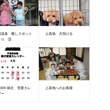
湯温泉 癒しスポット
上高地 犬預ける
ぐり ③
2309 禄次 営業カレ
上高地へのお客様
ダー