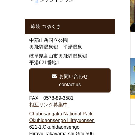
旅装 つゆくさ
中部山岳国立公園
奥飛騨温泉郷 平湯温泉
岐阜県高山市奥飛騨温泉郷
平湯621番地1
お問い合わせ
contact us
FAX 0578-89-3581
相互リンク募集中
Chubusangaku National Park
Okuhidaonsengo Hirayuonsen
621-1,Okuhidaonsengo
Hirayu,Takayama-shi,Gifu,506-