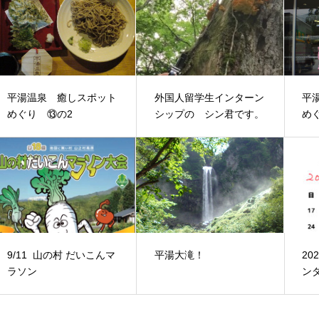
平湯温泉 癒しスポット
外国人留学生インターン
平
めぐり ⑬の2
シップの シン君です。
め
9/11 山の村 だいこんマ
平湯大滝！
20
ラソン
ン