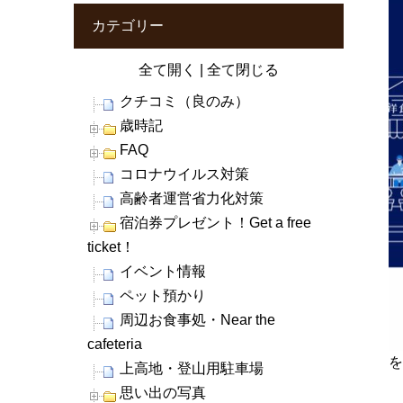
カテゴリー
全て開く
|
全て閉じる
クチコミ（良のみ）
歳時記
FAQ
コロナウイルス対策
高齢者運営省力化対策
宿泊券プレゼント！Get a free
ticket！
イベント情報
ペット預かり
周辺お食事処・Near the
cafeteria
を
上高地・登山用駐車場
思い出の写真