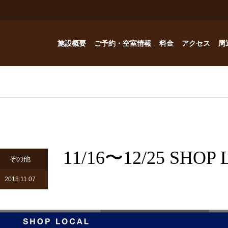
施設概要
ご予約・空室情報
料金
アクセス
周
お風呂
ご予約・空室情報
オプション
フォトギャラリー
Reservation
コテージ
ドッグハウスの予約問い合わせ
つゆくさ 別館
11/16〜12/25 SH
ドッグハウス
その他
アトリエつゆくさ
2018.11.07
YouTube