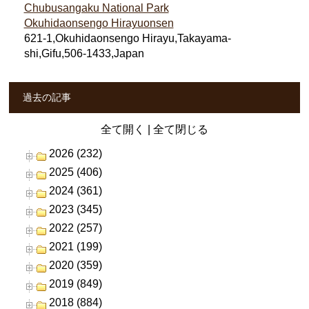
Chubusangaku National Park
Okuhidaonsengo Hirayuonsen
621-1,Okuhidaonsengo Hirayu,Takayama-
shi,Gifu,506-1433,Japan
過去の記事
全て開く
|
全て閉じる
2026 (232)
2025 (406)
2024 (361)
2023 (345)
2022 (257)
2021 (199)
2020 (359)
2019 (849)
2018 (884)