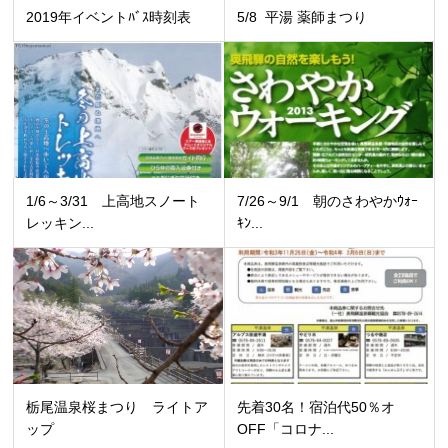
2019年イベントﾊﾞｽ時刻表
5/8 平湯 薬師まつり
1/6～3/31 上高地スノート
7/26～9/1 朝のさわやかｳｫｰ
レッキン...
ｷﾝ...
栃尾温泉桜まつり ライトア
先着30名！宿泊代50％オ
ップ
OFF「コロナ...