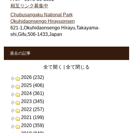
相互リンク募集中
Chubusangaku National Park
Okuhidaonsengo Hirayuonsen
621-1,Okuhidaonsengo Hirayu,Takayama-
shi,Gifu,506-1433,Japan
過去の記事
全て開く
|
全て閉じる
2026 (232)
2025 (406)
2024 (361)
2023 (345)
2022 (257)
2021 (199)
2020 (359)