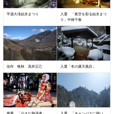
平湯大滝結氷まつり
入選 「夜空を彩る結氷まつ
り」中林千春
佳作 晩秋 高井正己
入選「冬の露天風呂」
推薦 「小さな熱演者」
入選 「キャンパスに描い