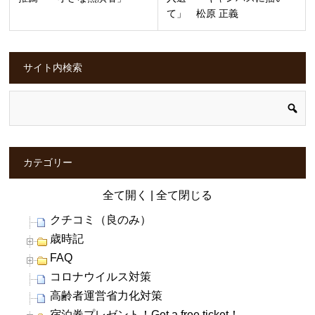
て」 松原 正義
サイト内検索
カテゴリー
全て開く
|
全て閉じる
クチコミ（良のみ）
歳時記
FAQ
コロナウイルス対策
高齢者運営省力化対策
宿泊券プレゼント！Get a free ticket！