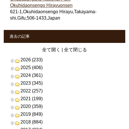
Okuhidaonsengo Hirayuonsen
621-1,Okuhidaonsengo Hirayu,Takayama-
shi,Gifu,506-1433,Japan
過去の記事
全て開く
|
全て閉じる
2026 (233)
2025 (406)
2024 (361)
2023 (345)
2022 (257)
2021 (199)
2020 (359)
2019 (849)
2018 (884)