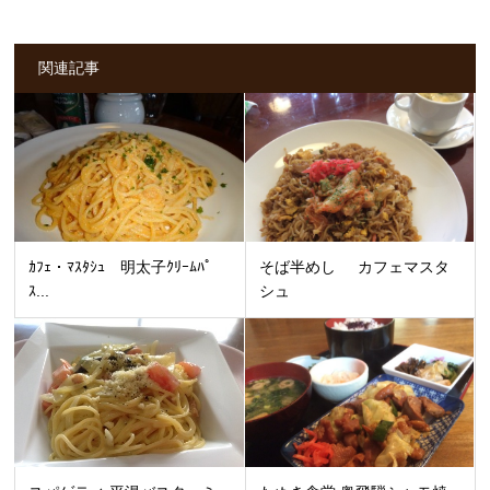
関連記事
ｶﾌｪ・ﾏｽﾀｼｭ 明太子ｸﾘｰﾑﾊﾟ
そば半めし カフェマスタ
ｽ...
シュ