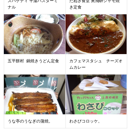
スパゲティ 平湯バスターミ
たぬき食堂 奥飛騨シャモ焼
ナル
き定食
五平餅村 鍋焼きうどん定食
カフェマスタシュ チーズオ
ムカレー
うな亭のうなぎの蒲焼。
わさびコロッケ。