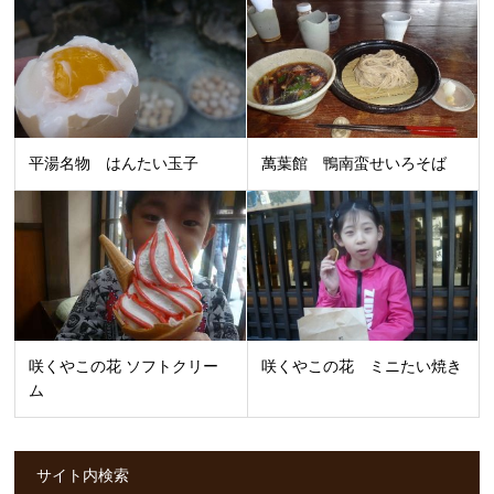
平湯名物 はんたい玉子
萬葉館 鴨南蛮せいろそば
咲くやこの花 ソフトクリー
咲くやこの花 ミニたい焼き
ム
サイト内検索