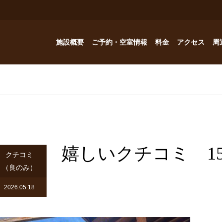
施設概要
ご予約・空室情報
料金
アクセス
周
お風呂
ご予約・空室情報
オプション
フォトギャラリー
Reservation
コテージ
ドッグハウスの予約問い合わせ
つゆくさ 別館
嬉しいクチコミ 15
ドッグハウス
クチコミ
（良のみ）
アトリエつゆくさ
2026.05.18
YouTube