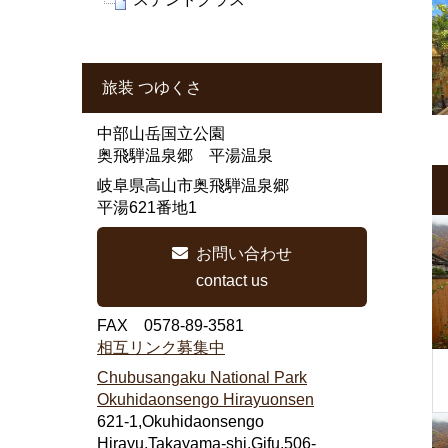
旅装 つゆくさ
中部山岳国立公園
奥飛騨温泉郷 平湯温泉
岐阜県高山市奥飛騨温泉郷
平湯621番地1
お問い合わせ
contact us
FAX 0578-89-3581
相互リンク募集中
Chubusangaku National Park
Okuhidaonsengo Hirayuonsen
621-1,Okuhidaonsengo
Hirayu,Takayama-shi,Gifu,506-