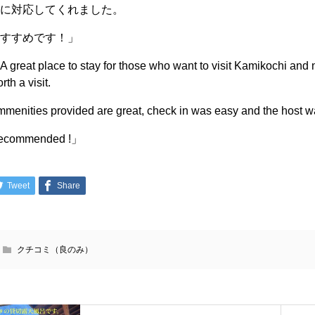
速に対応してくれました。
おすすめです！」
「
A great place to stay for those who want to visit Kamikochi and 
rth a visit.
menities provided are great, check in was easy and the host w
ecommended !」
Tweet
Share
クチコミ（良のみ）