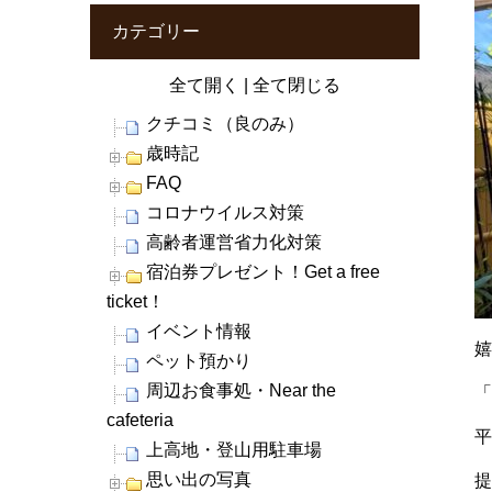
カテゴリー
全て開く
|
全て閉じる
クチコミ（良のみ）
歳時記
FAQ
コロナウイルス対策
高齢者運営省力化対策
宿泊券プレゼント！Get a free
ticket！
イベント情報
嬉
ペット預かり
周辺お食事処・Near the
cafeteria
上高地・登山用駐車場
思い出の写真