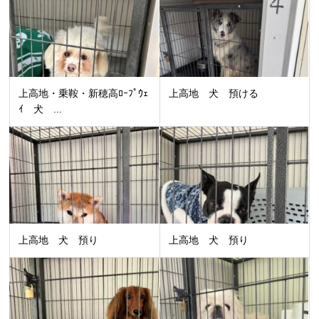
上高地・乗鞍・新穂高ﾛｰﾌﾟｳｪ
上高地 犬 預ける
ｲ 犬 ...
上高地 犬 預り
上高地 犬 預り