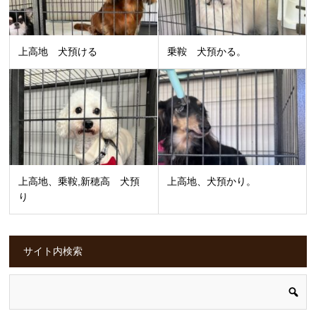
上高地 犬預ける
乗鞍 犬預かる。
上高地、乗鞍,新穂高 犬預
上高地、犬預かり。
り
サイト内検索