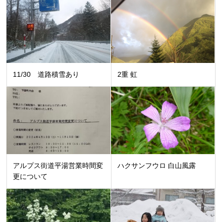
11/30 道路積雪あり
2重 虹
アルプス街道平湯営業時間変
ハクサンフウロ 白山風露
更について