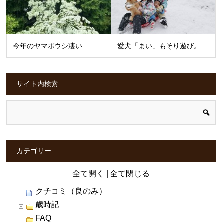
今年のヤマボウシ凄い
愛犬「まい」もそり遊び。
サイト内検索
カテゴリー
全て開く
|
全て閉じる
クチコミ（良のみ）
歳時記
FAQ