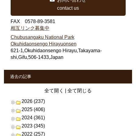
contact us
FAX 0578-89-3581
相互リンク募集中
Chubusangaku National Park
Okuhidaonsengo Hirayuonsen
621-1,Okuhidaonsengo Hirayu,Takayama-
shi,Gifu,506-1433,Japan
過去の記事
全て開く
|
全て閉じる
2026 (237)
2025 (406)
2024 (361)
2023 (345)
2022 (257)