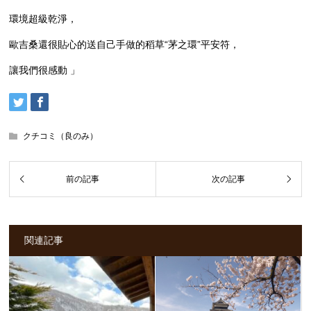
環境超級乾淨，
歐吉桑還很貼心的送自己手做的稻草“茅之環”平安符，
讓我們很感動 」
クチコミ（良のみ）
関連記事