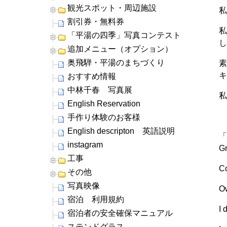
観光スポット・周辺施設
割引券・無料券
「平湯の四季」写真コンテスト
追加メニュー（オプション）
奥飛騨・平湯のまちづくり
おすすめ情報
中林千春 写真展
English Reservation
手作り体験のお客様
English descripton 英語説明
「G
instagram
Gr
工事
Co
その他
写真映像
Ow
宿泊 利用規約
I 
宿泊者の安全確保マニュアル
ステンドグラス