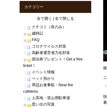
カテゴリー
全て開く
|
全て閉じる
クチコミ（良のみ）
歳時記
FAQ
コロナウイルス対策
高齢者運営省力化対策
宿泊券プレゼント！Get a free
ticket！
イベント情報
ペット預かり
周辺お食事処・Near the
cafeteria
上高地・登山用駐車場
素
思い出の写真