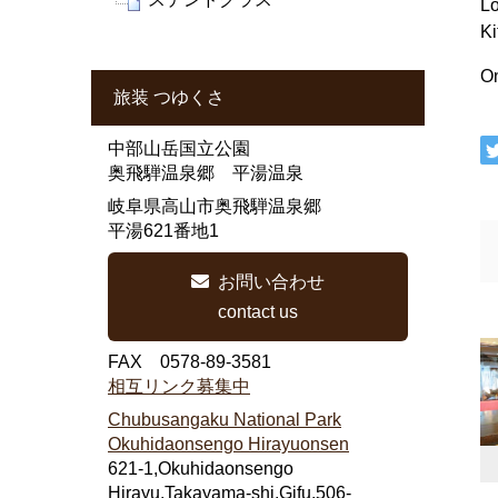
Lo
Ki
On
旅装 つゆくさ
中部山岳国立公園
奥飛騨温泉郷 平湯温泉
岐阜県高山市奥飛騨温泉郷
平湯621番地1
お問い合わせ
contact us
FAX 0578-89-3581
相互リンク募集中
Chubusangaku National Park
Okuhidaonsengo Hirayuonsen
621-1,Okuhidaonsengo
Hirayu,Takayama-shi,Gifu,506-