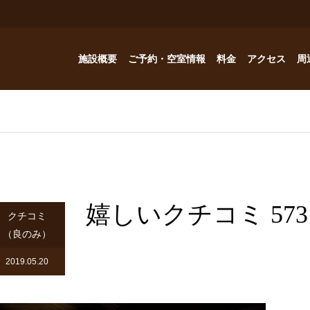
施設概要
ご予約・空室情報
料金
アクセス
周
お風呂
ご予約・空室情報
オプション
フォトギャラリー
Reservation
コテージ
ドッグハウスの予約問い合わせ
つゆくさ 別館
嬉しいクチコミ 573
ドッグハウス
クチコミ
（良のみ）
アトリエつゆくさ
2019.05.20
YouTube