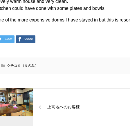
vely warm house and very clean.
tchen could have done with some plates and bowls.
e of the more expensive dorms I have stayed in but this is resort
Tweet
Share
クチコミ（良のみ）
上高地へのお客様