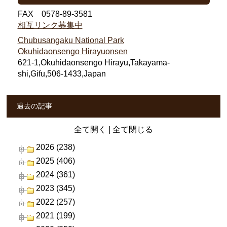
FAX 0578-89-3581
相互リンク募集中
Chubusangaku National Park
Okuhidaonsengo Hirayuonsen
621-1,Okuhidaonsengo Hirayu,Takayama-
shi,Gifu,506-1433,Japan
過去の記事
全て開く
|
全て閉じる
2026 (238)
2025 (406)
2024 (361)
2023 (345)
2022 (257)
2021 (199)