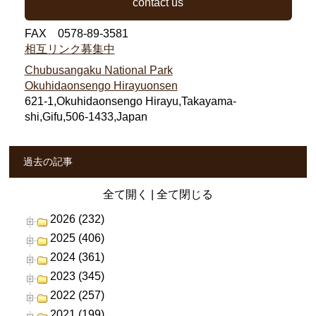
contact us
FAX 0578-89-3581
相互リンク募集中
Chubusangaku National Park
Okuhidaonsengo Hirayuonsen
621-1,Okuhidaonsengo Hirayu,Takayama-
shi,Gifu,506-1433,Japan
過去の記事
全て開く
|
全て閉じる
2026 (232)
2025 (406)
2024 (361)
2023 (345)
2022 (257)
2021 (199)