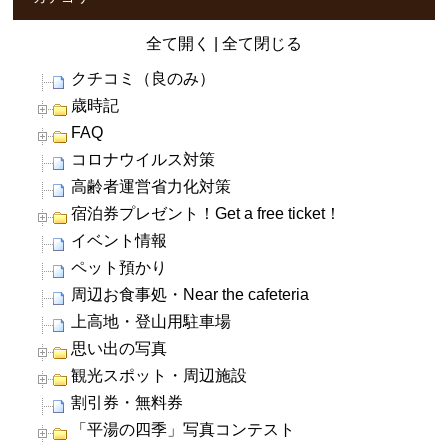
全て開く
|
全て閉じる
クチコミ（良のみ）
歳時記
FAQ
コロナウイルス対策
高齢者運営省力化対策
宿泊券プレゼント！Get a free ticket！
イベント情報
ペット預かり
周辺お食事処・Near the cafeteria
上高地・登山用駐車場
思い出の写真
観光スポット・周辺施設
割引券・無料券
「平湯の四季」写真コンテスト