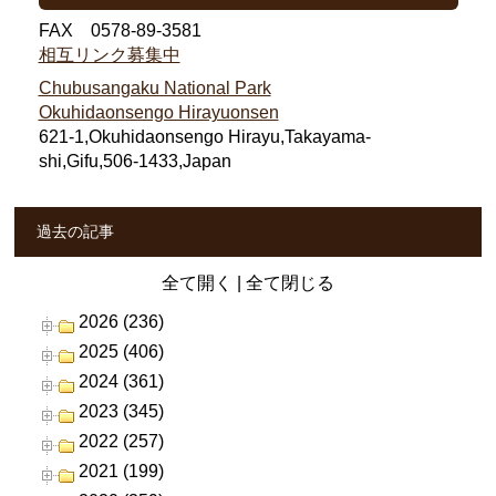
FAX 0578-89-3581
相互リンク募集中
Chubusangaku National Park
Okuhidaonsengo Hirayuonsen
621-1,Okuhidaonsengo Hirayu,Takayama-
shi,Gifu,506-1433,Japan
過去の記事
全て開く
|
全て閉じる
2026 (236)
2025 (406)
2024 (361)
2023 (345)
2022 (257)
2021 (199)