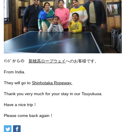
ｲﾝﾄﾞからの
新穂高ロープウェイ
へのお客様です。
From India.
They will go to
Shinhotaka Ropeway.
Thank you very much for your stay in our Tsuyukusa.
Have a nice trip！
Please come back again！