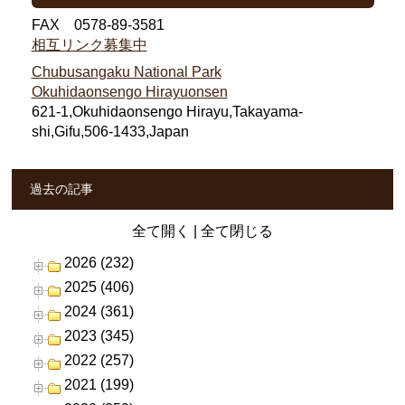
FAX 0578-89-3581
相互リンク募集中
Chubusangaku National Park
Okuhidaonsengo Hirayuonsen
621-1,Okuhidaonsengo Hirayu,Takayama-
shi,Gifu,506-1433,Japan
過去の記事
全て開く
|
全て閉じる
2026 (232)
2025 (406)
2024 (361)
2023 (345)
2022 (257)
2021 (199)