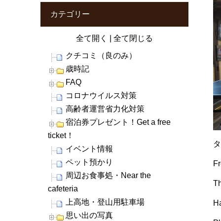
カテゴリー
全て開く
|
全て閉じる
クチコミ（良のみ）
歳時記
FAQ
コロナウイルス対策
高齢者運営省力化対策
宿泊券プレゼント！Get a free
ticket！
イベント情報
ペット預かり
Fr
周辺お食事処・Near the
Th
cafeteria
上高地・登山用駐車場
Ha
思い出の写真