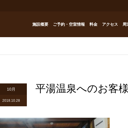
施設概要
ご予約・空室情報
料金
アクセス
周
お風呂
ご予約・空室情報
オプション
フォトギャラリー
Reservation
コテージ
ドッグハウスの予約問い合わせ
つゆくさ 別館
平湯温泉へのお客
ドッグハウス
10月
アトリエつゆくさ
2018.10.28
YouTube