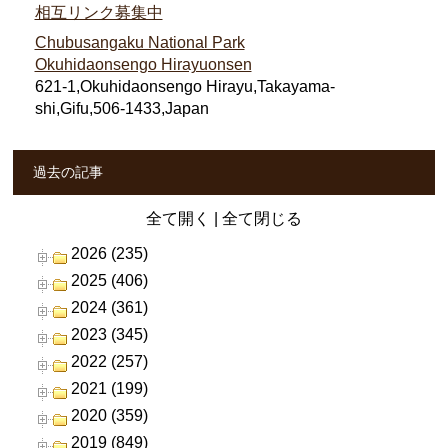
相互リンク募集中
Chubusangaku National Park
Okuhidaonsengo Hirayuonsen
621-1,Okuhidaonsengo Hirayu,Takayama-
shi,Gifu,506-1433,Japan
過去の記事
全て開く
|
全て閉じる
2026 (235)
2025 (406)
2024 (361)
2023 (345)
2022 (257)
2021 (199)
2020 (359)
2019 (849)