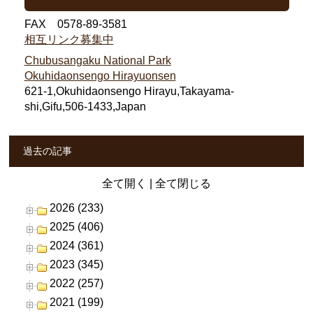
FAX 0578-89-3581
相互リンク募集中
Chubusangaku National Park
Okuhidaonsengo Hirayuonsen
621-1,Okuhidaonsengo Hirayu,Takayama-
shi,Gifu,506-1433,Japan
過去の記事
全て開く
|
全て閉じる
2026 (233)
2025 (406)
2024 (361)
2023 (345)
2022 (257)
2021 (199)