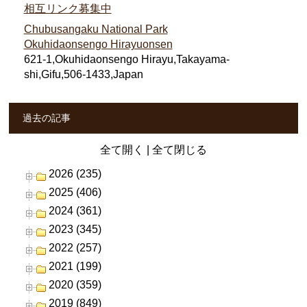
相互リンク募集中
Chubusangaku National Park
Okuhidaonsengo Hirayuonsen
621-1,Okuhidaonsengo Hirayu,Takayama-
shi,Gifu,506-1433,Japan
過去の記事
全て開く
|
全て閉じる
2026 (235)
2025 (406)
2024 (361)
2023 (345)
2022 (257)
2021 (199)
2020 (359)
2019 (849)