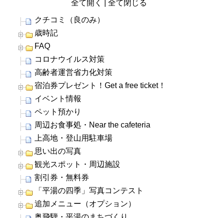
全て開く
|
全て閉じる
クチコミ（良のみ）
歳時記
FAQ
コロナウイルス対策
高齢者運営省力化対策
宿泊券プレゼント！Get a free ticket！
イベント情報
ペット預かり
周辺お食事処・Near the cafeteria
上高地・登山用駐車場
思い出の写真
観光スポット・周辺施設
割引券・無料券
「平湯の四季」写真コンテスト
追加メニュー（オプション）
奥飛騨・平湯のまちづくり