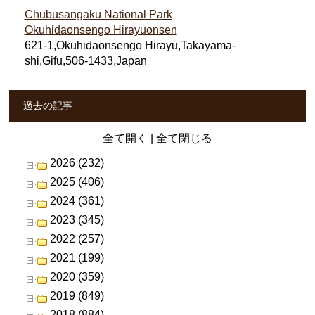
Chubusangaku National Park
Okuhidaonsengo Hirayuonsen
621-1,Okuhidaonsengo Hirayu,Takayama-
shi,Gifu,506-1433,Japan
過去の記事
全て開く
|
全て閉じる
2026 (232)
2025 (406)
2024 (361)
2023 (345)
2022 (257)
2021 (199)
2020 (359)
2019 (849)
2018 (884)