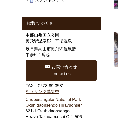
旅装 つゆくさ
中部山岳国立公園
奥飛騨温泉郷 平湯温泉
岐阜県高山市奥飛騨温泉郷
平湯621番地1
お問い合わせ
contact us
FAX 0578-89-3581
相互リンク募集中
Chubusangaku National Park
Okuhidaonsengo Hirayuonsen
621-1,Okuhidaonsengo
Hirayu,Takayama-shi,Gifu,506-