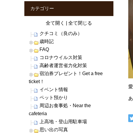
カテゴリー
全て開く
|
全て閉じる
クチコミ（良のみ）
歳時記
FAQ
コロナウイルス対策
高齢者運営省力化対策
宿泊券プレゼント！Get a free
ticket！
イベント情報
ペット預かり
周辺お食事処・Near the
cafeteria
上高地・登山用駐車場
思い出の写真