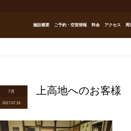
施設概要
ご予約・空室情報
料金
アクセス
周
お風呂
ご予約・空室情報
オプション
フォトギャラリー
Reservation
コテージ
ドッグハウスの予約問い合わせ
つゆくさ 別館
上高地へのお客様
ドッグハウス
7月
アトリエつゆくさ
2017.07.16
YouTube