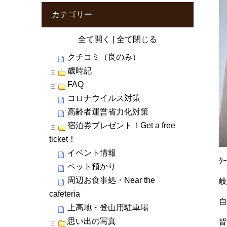
カテゴリー
全て開く
|
全て閉じる
クチコミ（良のみ）
歳時記
FAQ
コロナウイルス対策
高齢者運営省力化対策
宿泊券プレゼント！Get a free
ticket！
イベント情報
ｸ
ペット預かり
周辺お食事処・Near the
cafeteria
上高地・登山用駐車場
思い出の写真