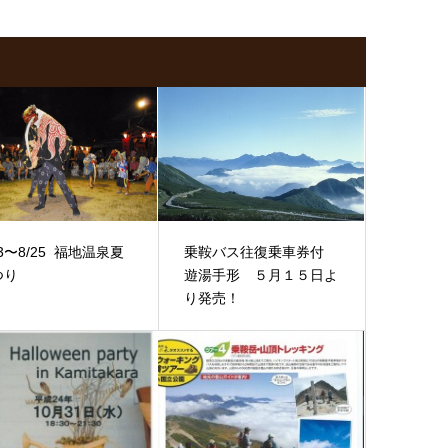
23〜8/25 福地温泉夏
乗鞍バス往復乗車券付
つり
遊湯手形 ５月１５日よ
り発売！