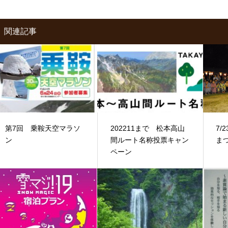
関連記事
第7回 乗鞍天空マラソ
202211まで 松本高山
7/
ン
間ルート名称投票キャン
ま
ペーン