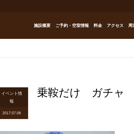
施設概要
ご予約・空室情報
料金
アクセス
周
お風呂
ご予約・空室情報
オプション
フォトギャラリー
Reservation
コテージ
ドッグハウスの予約問い合わせ
つゆくさ 別館
乗鞍だけ ガチャ
ドッグハウス
イベント情
報
アトリエつゆくさ
2017.07.08
YouTube