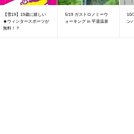
【雪19】19歳に嬉しい
5/19 ガストロノミーウ
10
★ウィンタースポーツが
ォーキング in 平湯温泉
ン
無料！？