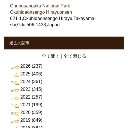
Chubusangaku National Park
Okuhidaonsengo Hirayuonsen
621-1,Okuhidaonsengo Hirayu,Takayama-
shi,Gifu,506-1433,Japan
過去の記事
全て開く
|
全て閉じる
2026 (237)
2025 (406)
2024 (361)
2023 (345)
2022 (257)
2021 (199)
2020 (359)
2019 (849)
2018 (884)