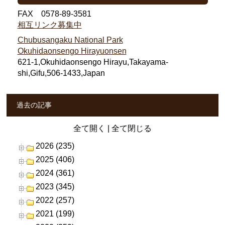
FAX 0578-89-3581
相互リンク募集中
Chubusangaku National Park
Okuhidaonsengo Hirayuonsen
621-1,Okuhidaonsengo Hirayu,Takayama-
shi,Gifu,506-1433,Japan
過去の記事
全て開く
|
全て閉じる
2026 (235)
2025 (406)
2024 (361)
2023 (345)
2022 (257)
2021 (199)