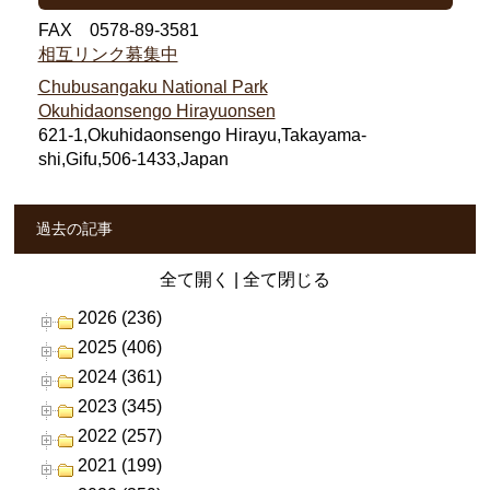
FAX 0578-89-3581
相互リンク募集中
Chubusangaku National Park
Okuhidaonsengo Hirayuonsen
621-1,Okuhidaonsengo Hirayu,Takayama-
shi,Gifu,506-1433,Japan
過去の記事
全て開く
|
全て閉じる
2026 (236)
2025 (406)
2024 (361)
2023 (345)
2022 (257)
2021 (199)