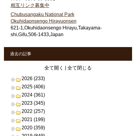
相互リンク募集中
Chubusangaku National Park
Okuhidaonsengo Hirayuonsen
621-1,Okuhidaonsengo Hirayu,Takayama-
shi,Gifu,506-1433,Japan
過去の記事
全て開く
|
全て閉じる
2026 (233)
2025 (406)
2024 (361)
2023 (345)
2022 (257)
2021 (199)
2020 (359)
2019 (849)