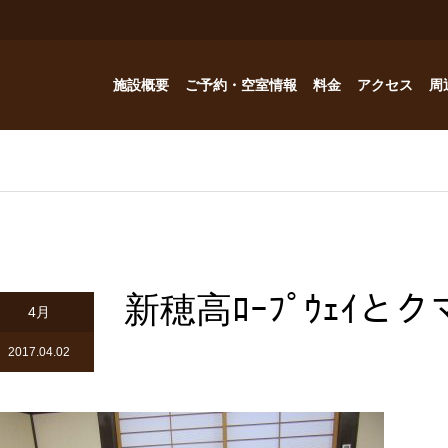
施設概要
ご予約・空室情報
料金
アクセス
周
お風呂
ご予約・空室情報
オプション
フォトギャラリー
Reservation
コテージ
ドッグハウスの予約問い合わせ
つゆくさ 別館
新穂高ﾛｰﾌﾟｳｪｲ
ドッグハウス
4月
アトリエつゆくさ
2017.04.02
YouTube