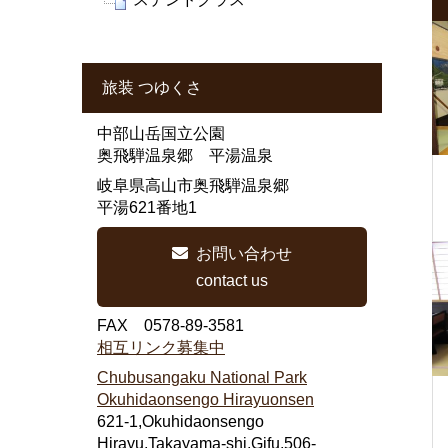
旅装 つゆくさ
中部山岳国立公園
奥飛騨温泉郷 平湯温泉
岐阜県高山市奥飛騨温泉郷
平湯621番地1
お問い合わせ
contact us
FAX 0578-89-3581
相互リンク募集中
Chubusangaku National Park
Okuhidaonsengo Hirayuonsen
621-1,Okuhidaonsengo
Hirayu,Takayama-shi,Gifu,506-