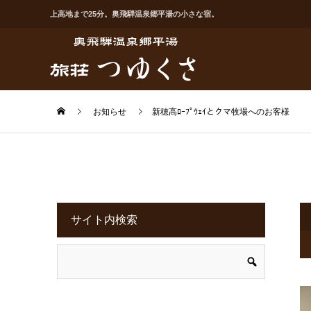
上高地まで25分。奥飛騨温泉郷平湯の小さな宿。
お知らせ
新穂高ﾛｰﾌﾟｳｪｲとクマ牧場へのお客様
サイト内検索