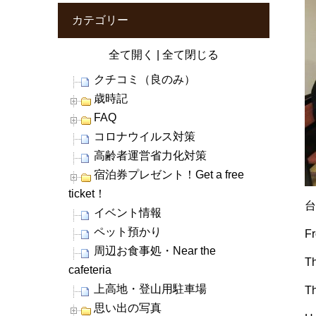
カテゴリー
全て開く
|
全て閉じる
クチコミ（良のみ）
歳時記
FAQ
コロナウイルス対策
高齢者運営省力化対策
宿泊券プレゼント！Get a free
ticket！
イベント情報
ペット預かり
F
周辺お食事処・Near the
T
cafeteria
上高地・登山用駐車場
Th
思い出の写真