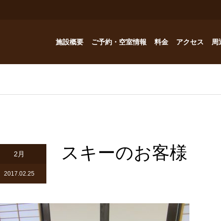
施設概要
ご予約・空室情報
料金
アクセス
周
お風呂
ご予約・空室情報
オプション
フォトギャラリー
Reservation
コテージ
ドッグハウスの予約問い合わせ
つゆくさ 別館
スキーのお客様
ドッグハウス
2月
アトリエつゆくさ
2017.02.25
YouTube