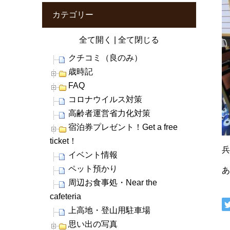
カテゴリー
全て開く
|
全て閉じる
クチコミ（良のみ）
歳時記
FAQ
コロナウイルス対策
高齢者運営省力化対策
宿泊券プレゼント！Get a free
ticket！
イベント情報
ペット預かり
周辺お食事処・Near the
cafeteria
上高地・登山用駐車場
思い出の写真