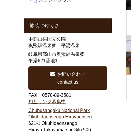
旅装 つゆくさ
中部山岳国立公園
奥飛騨温泉郷 平湯温泉
岐阜県高山市奥飛騨温泉郷
平湯621番地1
お問い合わせ
contact us
FAX 0578-89-3581
相互リンク募集中
Chubusangaku National Park
Okuhidaonsengo Hirayuonsen
621-1,Okuhidaonsengo
Hirayu,Takayama-shi,Gifu,506-