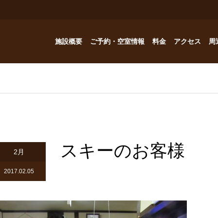
施設概要
ご予約・空室情報
料金
アクセス
周
お風呂
ご予約・空室情報
オプション
フォトギャラリー
Reservation
コテージ
ドッグハウスの予約問い合わせ
つゆくさ 別館
スキーのお客様
ドッグハウス
2月
アトリエつゆくさ
2017.02.05
YouTube