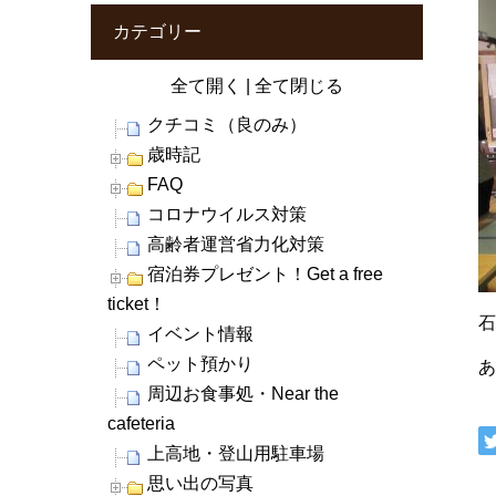
カテゴリー
全て開く
|
全て閉じる
クチコミ（良のみ）
歳時記
FAQ
コロナウイルス対策
高齢者運営省力化対策
宿泊券プレゼント！Get a free
ticket！
イベント情報
ペット預かり
周辺お食事処・Near the
cafeteria
上高地・登山用駐車場
思い出の写真