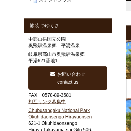
旅装 つゆくさ
中部山岳国立公園
奥飛騨温泉郷 平湯温泉
岐阜県高山市奥飛騨温泉郷
平湯621番地1
お問い合わせ
contact us
FAX 0578-89-3581
相互リンク募集中
Chubusangaku National Park
Okuhidaonsengo Hirayuonsen
621-1,Okuhidaonsengo
Hirayu,Takayama-shi,Gifu,506-