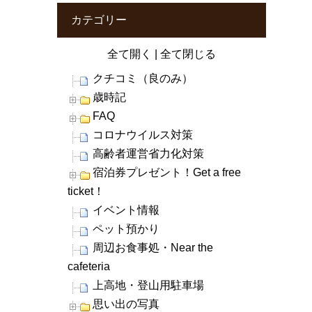
カテゴリー
全て開く
|
全て閉じる
クチコミ（良のみ）
歳時記
FAQ
コロナウイルス対策
高齢者運営省力化対策
宿泊券プレゼント！Get a free
ticket！
イベント情報
ペット預かり
周辺お食事処・Near the
cafeteria
上高地・登山用駐車場
思い出の写真