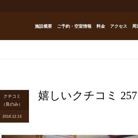
施設概要
ご予約・空室情報
料金
アクセス
周
お風呂
ご予約・空室情報
オプション
フォトギャラリー
Reservation
コテージ
ドッグハウスの予約問い合わせ
つゆくさ 別館
嬉しいクチコミ 257
ドッグハウス
クチコミ
（良のみ）
アトリエつゆくさ
2016.12.13
YouTube