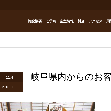
施設概要
ご予約・空室情報
料金
アクセス
周
お風呂
ご予約・空室情報
オプション
フォトギャラリー
Reservation
コテージ
ドッグハウスの予約問い合わせ
つゆくさ 別館
岐阜県内からのお
ドッグハウス
11月
アトリエつゆくさ
2016.11.13
YouTube