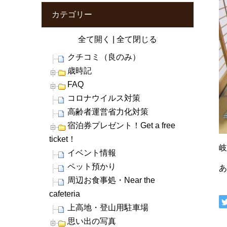
カテゴリー
全て開く
|
全て閉じる
クチコミ（良のみ）
歳時記
FAQ
コロナウイルス対策
高齢者運営省力化対策
宿泊券プレゼント！Get a free
ticket！
イベント情報
ペット預かり
周辺お食事処・Near the
cafeteria
上高地・登山用駐車場
思い出の写真