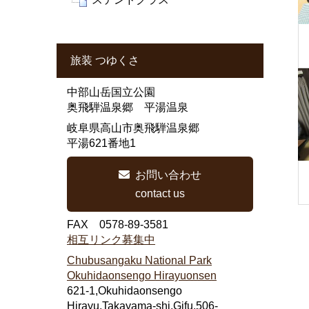
旅装 つゆくさ
中部山岳国立公園
奥飛騨温泉郷 平湯温泉
岐阜県高山市奥飛騨温泉郷
平湯621番地1
お問い合わせ
contact us
FAX 0578-89-3581
相互リンク募集中
Chubusangaku National Park
Okuhidaonsengo Hirayuonsen
621-1,Okuhidaonsengo
Hirayu,Takayama-shi,Gifu,506-