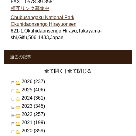
FAX 0578-89-3581
相互リンク募集中
Chubusangaku National Park
Okuhidaonsengo Hirayuonsen
621-1,Okuhidaonsengo Hirayu,Takayama-
shi,Gifu,506-1433,Japan
過去の記事
全て開く
|
全て閉じる
2026 (237)
2025 (406)
2024 (361)
2023 (345)
2022 (257)
2021 (199)
2020 (359)