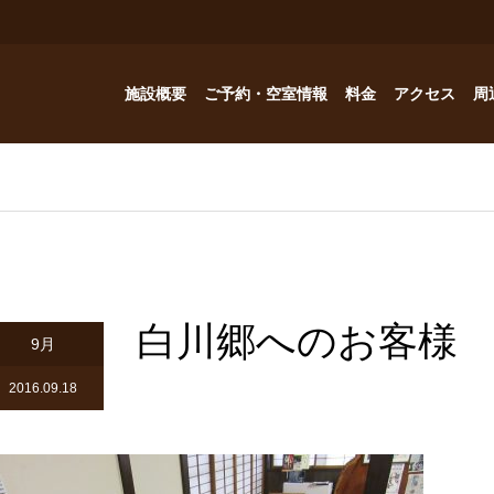
施設概要
ご予約・空室情報
料金
アクセス
周
お風呂
ご予約・空室情報
オプション
フォトギャラリー
Reservation
コテージ
ドッグハウスの予約問い合わせ
つゆくさ 別館
白川郷へのお客様
ドッグハウス
9月
アトリエつゆくさ
2016.09.18
YouTube