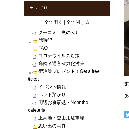
カテゴリー
全て開く
|
全て閉じる
クチコミ（良のみ）
歳時記
FAQ
コロナウイルス対策
高齢者運営省力化対策
宿泊券プレゼント！Get a free
ticket！
イベント情報
ペット預かり
周辺お食事処・Near the
cafeteria
上高地・登山用駐車場
思い出の写真