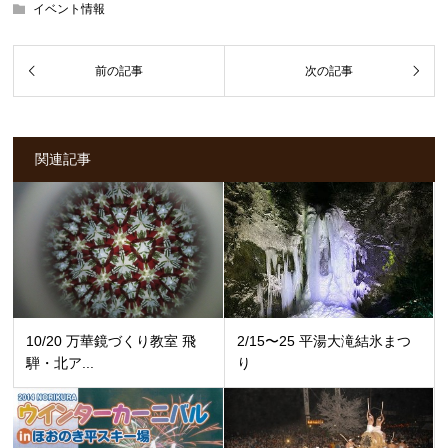
イベント情報
関連記事
10/20 万華鏡づくり教室 飛
2/15〜25 平湯大滝結氷まつ
騨・北ア...
り