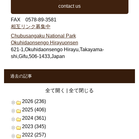
contact us
FAX 0578-89-3581
相互リンク募集中
Chubusangaku National Park
Okuhidaonsengo Hirayuonsen
621-1,Okuhidaonsengo Hirayu,Takayama-
shi,Gifu,506-1433,Japan
過去の記事
全て開く
|
全て閉じる
2026 (236)
2025 (406)
2024 (361)
2023 (345)
2022 (257)