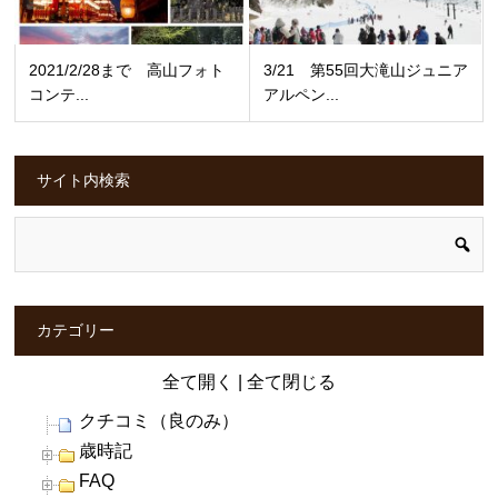
2021/2/28まで 高山フォト
3/21 第55回大滝山ジュニア
コンテ...
アルペン...
サイト内検索
カテゴリー
全て開く
|
全て閉じる
クチコミ（良のみ）
歳時記
FAQ