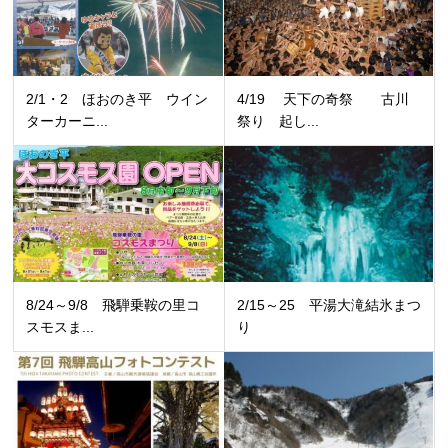
2/1・2 ほおのき平 ウイン
4/19 天下の奇祭 古川
ターカーニ...
祭り 起し...
8/24～9/8 飛騨乗鞍の里コ
2/15～25 平湯大滝結氷まつ
スモスま...
り