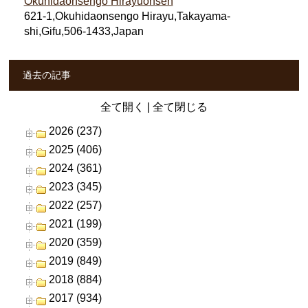
Okuhidaonsengo Hirayuonsen
621-1,Okuhidaonsengo Hirayu,Takayama-
shi,Gifu,506-1433,Japan
過去の記事
全て開く
|
全て閉じる
2026 (237)
2025 (406)
2024 (361)
2023 (345)
2022 (257)
2021 (199)
2020 (359)
2019 (849)
2018 (884)
2017 (934)