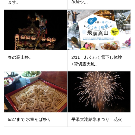
ます。
体験ツ...
春の高山祭。
2/11 わくわく雪下し体験
+貸切露天風...
5/27まで 氷室そば祭り
平湯大滝結氷まつり 花火