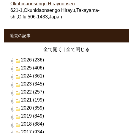
Okuhidaonsengo Hirayuonsen
621-1,Okuhidaonsengo Hirayu,Takayama-
shi,Gifu,506-1433,Japan
過去の記事
全て開く
|
全て閉じる
2026 (236)
2025 (406)
2024 (361)
2023 (345)
2022 (257)
2021 (199)
2020 (359)
2019 (849)
2018 (884)
2017 (934)