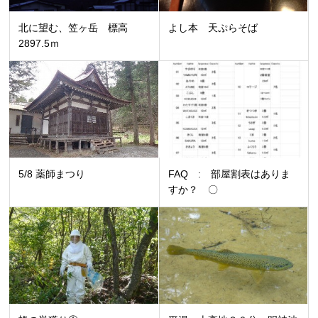
北に望む、笠ヶ岳 標高
よし本 天ぷらそば
2897.5ｍ
5/8 薬師まつり
FAQ : 部屋割表はありま
すか？ 〇