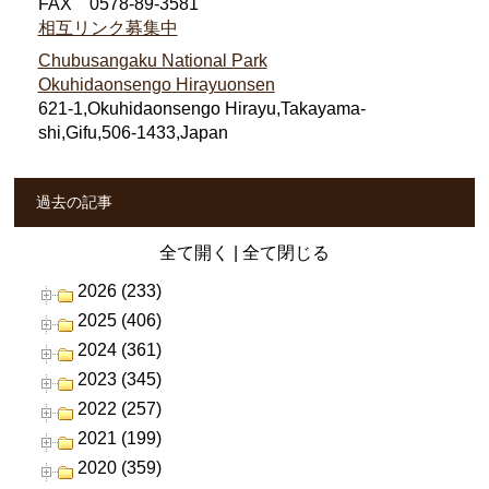
FAX 0578-89-3581
相互リンク募集中
Chubusangaku National Park
Okuhidaonsengo Hirayuonsen
621-1,Okuhidaonsengo Hirayu,Takayama-
shi,Gifu,506-1433,Japan
過去の記事
全て開く
|
全て閉じる
2026 (233)
2025 (406)
2024 (361)
2023 (345)
2022 (257)
2021 (199)
2020 (359)