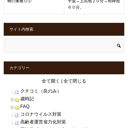
蜂の巣獲り①
平湯→上高地２０分→明神池
６０分。
サイト内検索
カテゴリー
全て開く
|
全て閉じる
クチコミ（良のみ）
歳時記
FAQ
コロナウイルス対策
高齢者運営省力化対策