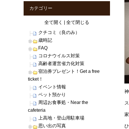
カテゴリー
全て開く
|
全て閉じる
クチコミ（良のみ）
歳時記
FAQ
コロナウイルス対策
高齢者運営省力化対策
宿泊券プレゼント！Get a free
ticket！
イベント情報
ペット預かり
周辺お食事処・Near the
cafeteria
家
上高地・登山用駐車場
思い出の写真