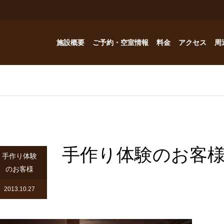
施設概要
ご予約・空室情報
料金
アクセス
周
お風呂
ご予約・空室情報
オプション
フォトギャラリー
Reservation
コテージ
ドッグハウスの予約問い合わせ
つゆくさ 別館
手作り体験のお客
ドッグハウス
手作り体験
のお客様
アトリエつゆくさ
2013.10.27
YouTube