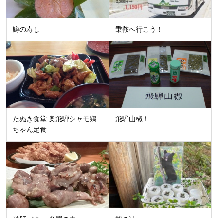
鱒の寿し
乗鞍へ行こう！
たぬき食堂 奥飛騨シャモ鶏
飛騨山椒！
ちゃん定食