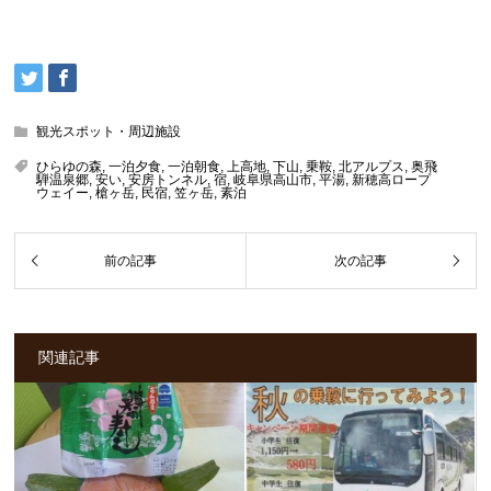
観光スポット・周辺施設
ひらゆの森
,
一泊夕食
,
一泊朝食
,
上高地
,
下山
,
乗鞍
,
北アルプス
,
奥飛
騨温泉郷
,
安い
,
安房トンネル
,
宿
,
岐阜県高山市
,
平湯
,
新穂高ロープ
ウェイー
,
槍ヶ岳
,
民宿
,
笠ヶ岳
,
素泊
関連記事