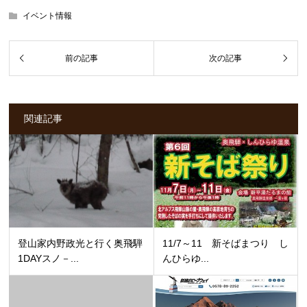
イベント情報
関連記事
登山家内野政光と行く奥飛騨
11/7～11 新そばまつり し
1DAYスノ－...
んひらゆ...