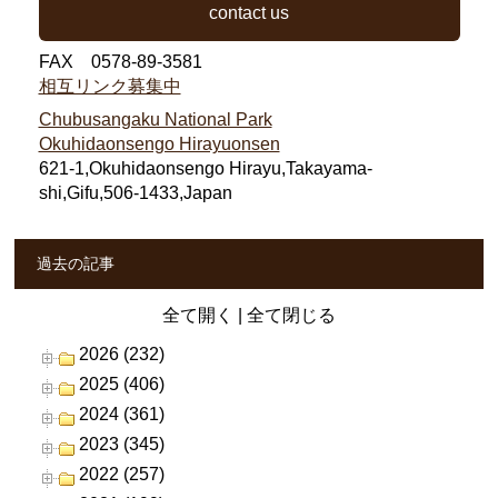
contact us
FAX 0578-89-3581
相互リンク募集中
Chubusangaku National Park
Okuhidaonsengo Hirayuonsen
621-1,Okuhidaonsengo Hirayu,Takayama-
shi,Gifu,506-1433,Japan
過去の記事
全て開く
|
全て閉じる
2026 (232)
2025 (406)
2024 (361)
2023 (345)
2022 (257)