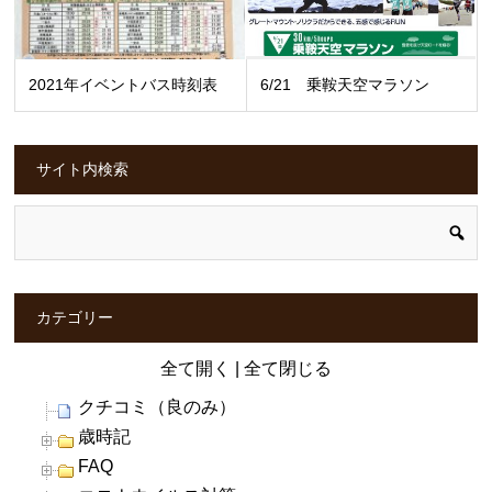
2021年イベントバス時刻表
6/21 乗鞍天空マラソン
サイト内検索
カテゴリー
全て開く
|
全て閉じる
クチコミ（良のみ）
歳時記
FAQ