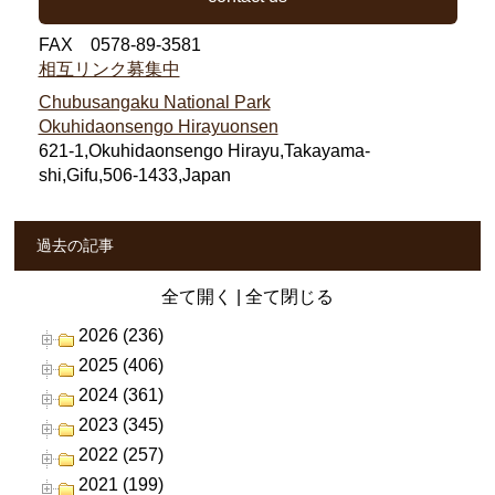
FAX 0578-89-3581
相互リンク募集中
Chubusangaku National Park
Okuhidaonsengo Hirayuonsen
621-1,Okuhidaonsengo Hirayu,Takayama-
shi,Gifu,506-1433,Japan
過去の記事
全て開く
|
全て閉じる
2026 (236)
2025 (406)
2024 (361)
2023 (345)
2022 (257)
2021 (199)