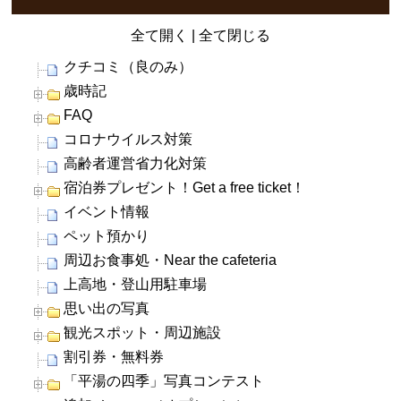
全て開く
|
全て閉じる
クチコミ（良のみ）
歳時記
FAQ
コロナウイルス対策
高齢者運営省力化対策
宿泊券プレゼント！Get a free ticket！
イベント情報
ペット預かり
周辺お食事処・Near the cafeteria
上高地・登山用駐車場
思い出の写真
観光スポット・周辺施設
割引券・無料券
「平湯の四季」写真コンテスト