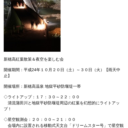
新穂高紅葉散策＆夜空を楽しむ会
開催期間：平成24年１０月２０日（土）～３０日（火）【雨天中
止】
開催場所：新穂高温泉 地獄平砂防堰堤一帯
◇ライトアップ：１７：３０～２２：００
清流蒲田川と地獄平砂防堰堤周辺の紅葉を幻想的にライトアッ
プ！
◇星空観測会：２０：００～２１：００
会場内に設置される移動式天文台「ドリームスター号」で星空観