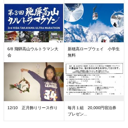
6/8 飛騨高山ウルトラマン大
新穂高ロープウェイ 小学生
会
無料
12/10 正月飾りリース作り
毎月１組 20,000円宿泊券
プレゼン...