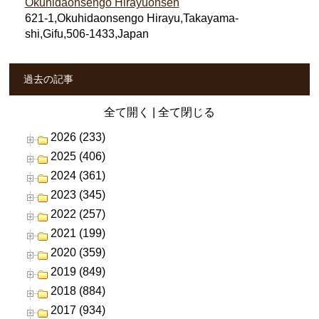
Okuhidaonsengo Hirayuonsen
621-1,Okuhidaonsengo Hirayu,Takayama-
shi,Gifu,506-1433,Japan
過去の記事
全て開く
|
全て閉じる
2026 (233)
2025 (406)
2024 (361)
2023 (345)
2022 (257)
2021 (199)
2020 (359)
2019 (849)
2018 (884)
2017 (934)