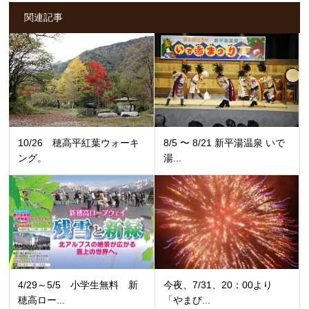
関連記事
10/26 穂高平紅葉ウォーキ
8/5 〜 8/21 新平湯温泉 いで
ング。
湯...
4/29～5/5 小学生無料 新
今夜、7/31、20：00より
穂高ロー...
「やまび...