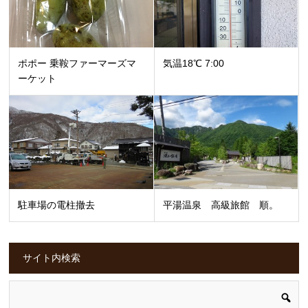
ポポー 乗鞍ファーマーズマ
気温18℃ 7:00
ーケット
駐車場の電柱撤去
平湯温泉 高級旅館 順。
サイト内検索