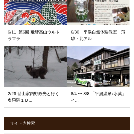
6/11 第6回 飛騨高山ウルト
6/30 平湯自然体験教室：飛
ラマラ...
騨・北アル...
2/26 登山家内野政光と行く
8/4 〜 8/8 「平湯温泉x氷菓」
奥飛騨１Ｄ...
イ...
サイト内検索