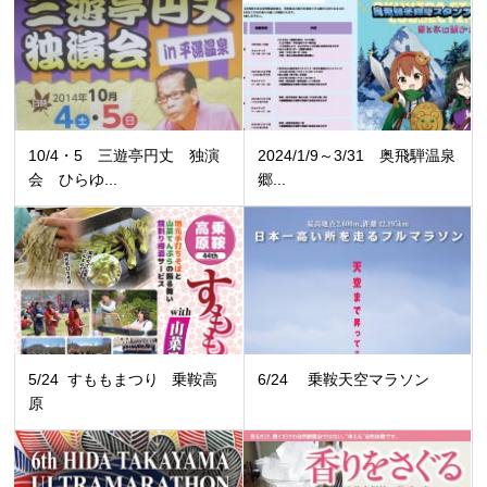
10/4・5 三遊亭円丈 独演
2024/1/9～3/31 奥飛騨温泉
会 ひらゆ...
郷...
5/24 すももまつり 乗鞍高
6/24 乗鞍天空マラソン
原