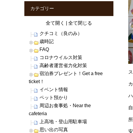
カテゴリー
全て開く
|
全て閉じる
クチコミ（良のみ）
歳時記
FAQ
コロナウイルス対策
高齢者運営省力化対策
宿泊券プレゼント！Get a free
ticket！
イベント情報
ペット預かり
周辺お食事処・Near the
cafeteria
所
上高地・登山用駐車場
思い出の写真