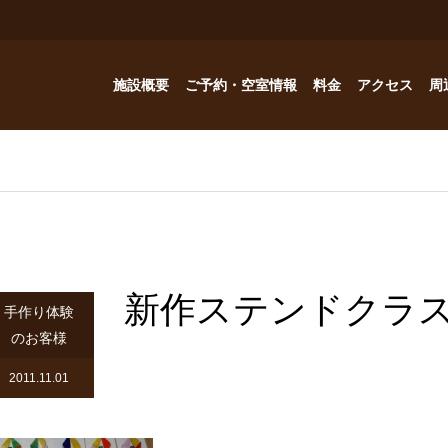
施設概要
ご予約・空室情報
料金
アクセス
周
お風呂
ご予約・空室情報
オプション
フォトギャラリー
Reservation
コテージ
ドッグハウスの予約問い合わせ
つゆくさ 別館
新作ステンドクラ
ドッグハウス
手作り体験
のお客様
アトリエつゆくさ
2011.11.01
YouTube