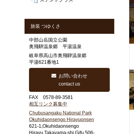
旅装 つゆくさ
中部山岳国立公園
奥飛騨温泉郷 平湯温泉
岐阜県高山市奥飛騨温泉郷
平湯621番地1
お問い合わせ
contact us
FAX 0578-89-3581
相互リンク募集中
Chubusangaku National Park
Okuhidaonsengo Hirayuonsen
621-1,Okuhidaonsengo
Hirayu,Takayama-shi,Gifu,506-