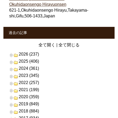
Okuhidaonsengo Hirayuonsen
621-1,Okuhidaonsengo Hirayu,Takayama-
shi,Gifu,506-1433,Japan
過去の記事
全て開く
|
全て閉じる
2026 (237)
2025 (406)
2024 (361)
2023 (345)
2022 (257)
2021 (199)
2020 (359)
2019 (849)
2018 (884)