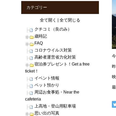
カテゴリー
全て開く
|
全て閉じる
クチコミ（良のみ）
歳時記
FAQ
コロナウイルス対策
今
高齢者運営省力化対策
宿泊券プレゼント！Get a free
ticket！
イベント情報
ペット預かり
最
周辺お食事処・Near the
cafeteria
上高地・登山用駐車場
思い出の写真