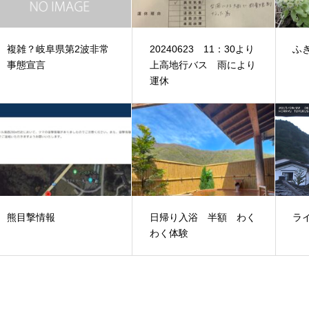
複雑？岐阜県第2波非常
20240623 11：30より
ふ
事態宣言
上高地行バス 雨により
運休
熊目撃情報
日帰り入浴 半額 わく
ラ
わく体験