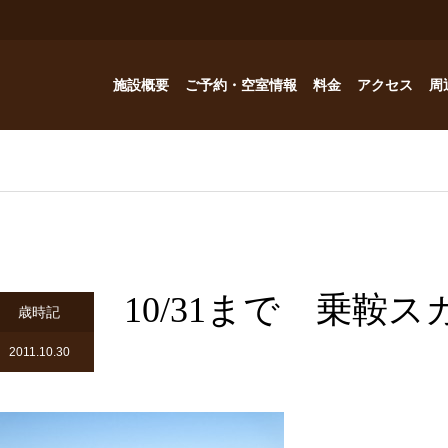
施設概要
ご予約・空室情報
料金
アクセス
周
お風呂
ご予約・空室情報
オプション
フォトギャラリー
Reservation
コテージ
ドッグハウスの予約問い合わせ
つゆくさ 別館
10/31まで 乗鞍
ドッグハウス
歳時記
アトリエつゆくさ
2011.10.30
YouTube