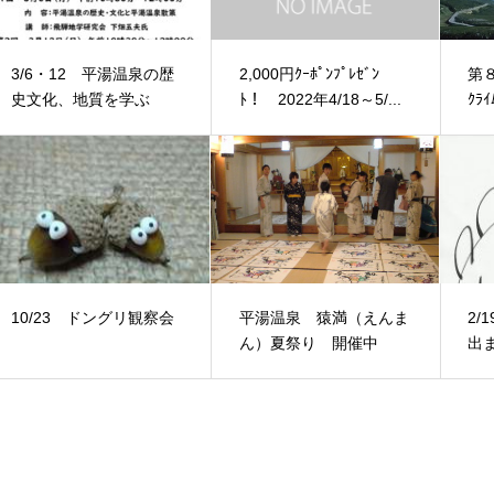
3/6・12 平湯温泉の歴
2,000円ｸｰﾎﾟﾝﾌﾟﾚｾﾞﾝ
第８
史文化、地質を学ぶ
ﾄ！ 2022年4/18～5/...
ｸﾗ
10/23 ドングリ観察会
平湯温泉 猿満（えんま
2/
ん）夏祭り 開催中
出