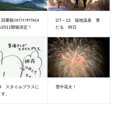
回乗鞍ｽｶｲﾗｲﾝｻｲｸﾙﾋﾙ
2/7～13 福地温泉 青
ｲﾑ2011開催決定！
だる 特日
19 スタイルプラスに
雪中花火！
ます。