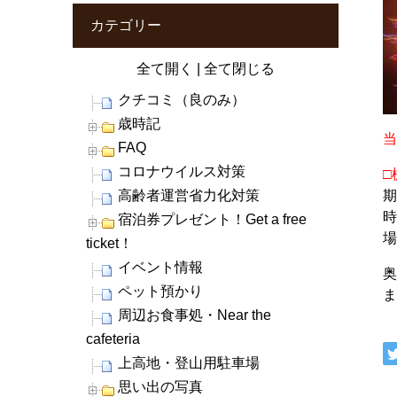
カテゴリー
全て開く
|
全て閉じる
クチコミ（良のみ）
歳時記
当
FAQ
コロナウイルス対策
□
高齢者運営省力化対策
期
宿泊券プレゼント！Get a free
ticket！
イベント情報
ペット預かり
周辺お食事処・Near the
cafeteria
上高地・登山用駐車場
思い出の写真