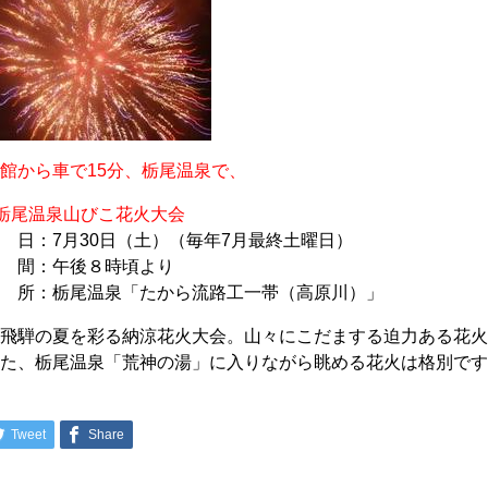
館から車で15分、栃尾温泉で、
栃尾温泉山びこ花火大会
 日：7月30日（土）（毎年7月最終土曜日）
時 間：午後８時頃より
場 所：栃尾温泉「たから流路工一帯（高原川）」
奥飛騨の夏を彩る納涼花火大会。山々にこだまする迫力ある花
また、栃尾温泉「荒神の湯」に入りながら眺める花火は格別で
Tweet
Share