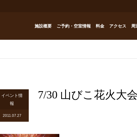
施設概要
ご予約・空室情報
料金
アクセス
周
お風呂
ご予約・空室情報
オプション
フォトギャラリー
Reservation
コテージ
ドッグハウスの予約問い合わせ
つゆくさ 別館
7/30 山びこ花火大
ドッグハウス
イベント情
報
アトリエつゆくさ
2011.07.27
YouTube